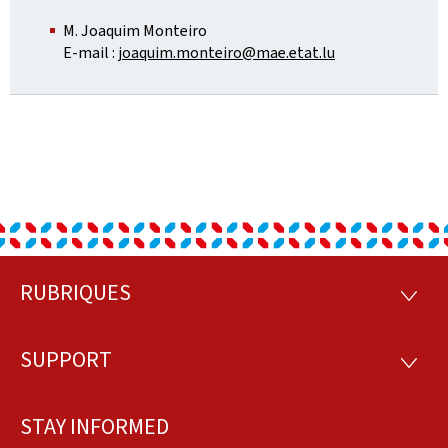
M. Joaquim Monteiro
E-mail :
joaquim.monteiro@mae.etat.lu
RUBRIQUES
Footer
RUBRI
SUPPORT
SUPP
STAY INFORMED