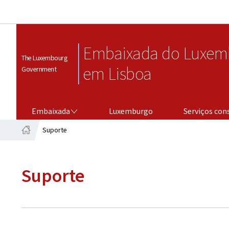
Embaixada do Luxem
The Luxembourg
em Lisboa
Government
EMBAIXADA
SERVIÇOS CONSULARES
Embaixada
Luxemburgo
Serviços con
Suporte
Home
Suporte