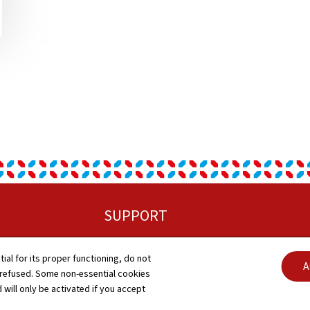
SUPPORT
Mapa do site
tial for its proper functioning, do not
C
A
 refused. Some non-essential cookies
Sobre este site
 will only be activated if you accept
A