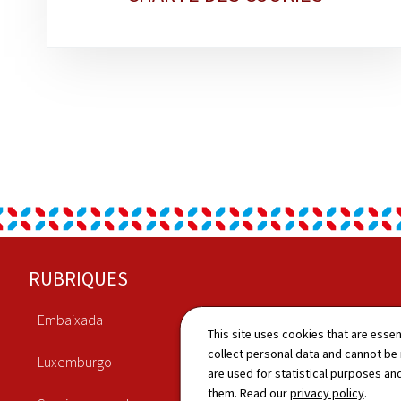
Footer
RUBRIQUES
Embaixada
Economia
This site uses cookies that are essen
collect personal data and cannot be
Luxemburgo
Cultura
are used for statistical purposes and
them. Read our
privacy policy
.