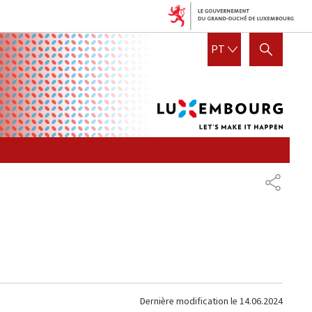
Lux
PORTUGUESE
PT
VISUALIZAR/OCULTAR A PESQUI
let's
mak
it
hap
PARTAG
Dernière modification le
14.06.2024