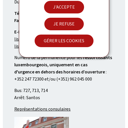
Du lundi au vendredi de 09h30 à 13h00
J'ACCEPTE
Tél.:
(+351) 213 931 940
Fax:
(+351) 213 901 410
JE REFUSE
E-Mail:
lisbonne.amb@mae.etat.lu
GÉRER LES COOKIES
lisbonne.consulat@mae.etat.lu
Numéro de la permanence pour les
ressortissants
luxembourgeois, uniquement en cas
d'urgence en dehors des horaires d’ouverture
:
+352 247 72300 et/ou (+351) 962 045 000
Bus: 727, 713, 714
Arrêt: Santos
Représentations consulaires