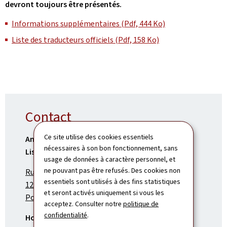
devront toujours être présentés.
Informations supplémentaires (Pdf, 444 Ko)
Liste des traducteurs officiels (Pdf, 158 Ko)
Contact
Ce site utilise des cookies essentiels
Ambassade du Grand-Duché de Luxembourg à
nécessaires à son bon fonctionnement, sans
Lisbonne
usage de données à caractère personnel, et
ne pouvant pas être refusés. Des cookies non
Rua das Janelas Verdes, 43
essentiels sont utilisés à des fins statistiques
1200-690 Lisbonne
et seront activés uniquement si vous les
Portugal
acceptez. Consulter notre
politique de
confidentialité
.
Horaires d’ouverture :