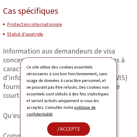
Cas spécifiques
Protection internationale
Statut d'apatride
Information aux demandeurs de visa
concernant le traitement des données à
caractère personnel dans le Système
Ce site utilise des cookies essentiels
nécessaires à son bon fonctionnement, sans
d'information sur les visas (Système VIS)
usage de données à caractère personnel, et
fournies lors de la demande de visa de
ne pouvant pas être refusés. Des cookies non
court séjour
essentiels sont utilisés à des fins statistiques
et seront activés uniquement si vous les
acceptez. Consulter notre
politique de
Qu'est-ce que le VIS?
confidentialité
.
J'ACCEPTE
Comment exercer vos droits d’accès ?