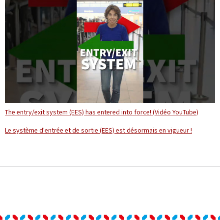
The entry/exit system (EES) has entered into force! (Vidéo YouTube)
Le système d'entrée et de sortie (EES) est désormais en vigueur !