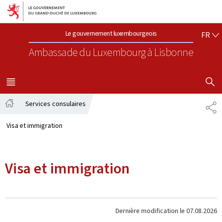
Aller au menu principal
Aller au contenu
FR
Le gouvernement luxembourgeois
FR
Ambassade du Luxembourg
à Lisbonne
AFFICHER
MENU
PRINCIPAL
Services consulaires
PA
Accueil
Visa et immigration
Visa et immigration
Dernière modification le
07.08.2026