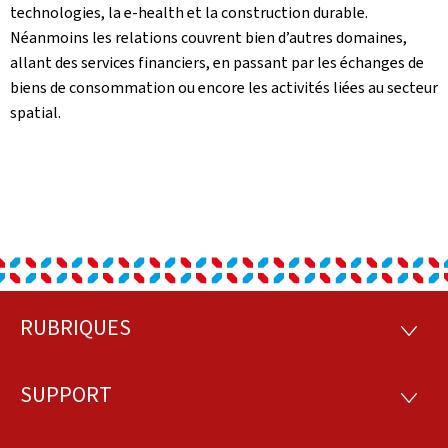
technologies, la e-health et la construction durable.
Néanmoins les relations couvrent bien d’autres domaines,
allant des services financiers, en passant par les échanges de
biens de consommation ou encore les activités liées au secteur
spatial.
RUBRIQUES
Pied
RUBRI
de
SUPPORT
SUPP
page