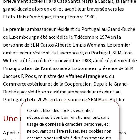
brièvement accueilli, à la Casa Santa Maria à Cascais, la famille
grand-ducale alors en exil et avant leur traversée vers les
Etats-Unis d’Amérique, fin septembre 1940.
Le premier ambassadeur résident du Portugal au Grand-Duché
de Luxembourg a été accrédité le 7 décembre 1974 en la
personne de SEM Carlos Alberto Empis Wemans. Le premier
ambassadeur résident du Luxembourg au Portugal, SEM Jean
Welter, a été accrédité en novembre 1988, année également de
l’inauguration de l’ambassade à Lisbonne en présence de SEM
Jacques F. Poos, ministre des Affaires étrangères, du
Commerce extérieur et de la Coopération. Depuis le Grand-
Duché a accrédité son dixième ambassadeur résident au
Portugal à l’été 2025, en la personne de SEM Marc Bichler.
Ce site utilise des cookies essentiels
Une relation humaine unique
nécessaires à son bon fonctionnement, sans
usage de données à caractère personnel, et
ne pouvant pas être refusés. Des cookies non
A partir des années soixante, nombreux ont été les jeunes
essentiels sont utilisés à des fins statistiques