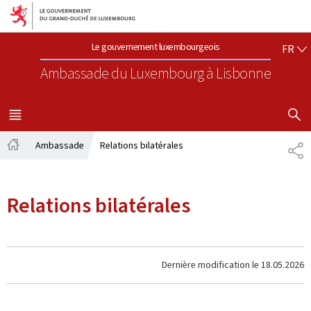
Aller au menu principal
Aller au contenu
FR
Le gouvernement luxembourgeois
FR
Ambassade du Luxembourg
à Lisbonne
AFFICHER
MENU
PRINCIPAL
Ambassade
Relations bilatérales
PA
Accueil
Relations bilatérales
Dernière modification le
18.05.2026