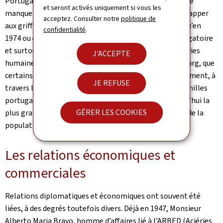
Portugais à émigrer ; certains pour fuir la pauvreté et le
et seront activés uniquement si vous les
manque d’opportunités au Portugal, d’autres pour échapper
acceptez. Consulter notre
politique de
aux griffes de la dictature salzariste qui perdurera jusqu’en
confidentialité
.
1974 ou encore pour échapper au
service militaire obligatoire
et surtout les guerres coloniales. C’est dans ce flux de vies
J'ACCEPTE
humaines et vu le besoin de main d’œuvre au Luxembourg, que
certains se sont installés au Grand-Duché. Progressivement, à
JE REFUSE
travers la possibilité de réunification familiale, des familles
portugaises se sont installées pour constituer aujourd’hui la
GÉRER LES COOKIES
plus grande communauté étrangère y résidente (14% de la
population résidente totale).
Les relations économiques et
commerciales
Relations diplomatiques et économiques ont souvent été
liées, à des degrés toutefois divers. Déjà en 1947, Monsieur
Alberto Maria Bravo, homme d’affaires lié à l’ARBED (Aciéries