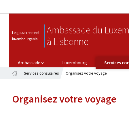
Ambassade du Luxem
Le gouvernement
à Lisbonne
luxembourgeois
AMBASSADE
SERVICES CONSULAIRES
Ambassade
Luxembourg
Services con
Services consulaires
Organisez votre voyage
Accueil
Organisez votre voyage