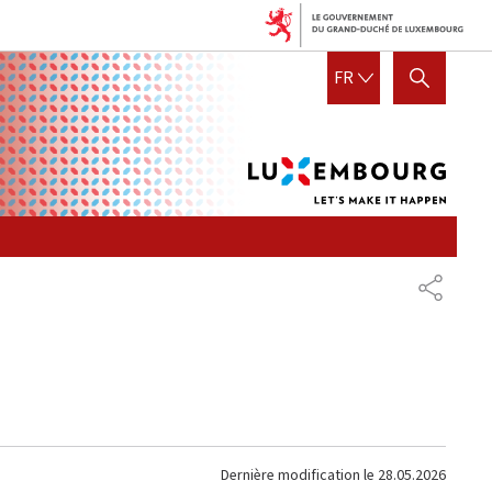
Lux
FRANÇAIS
FR
AFFICHER / MASQUER LA R
let's
mak
it
hap
PARTAG
Dernière modification le
28.05.2026