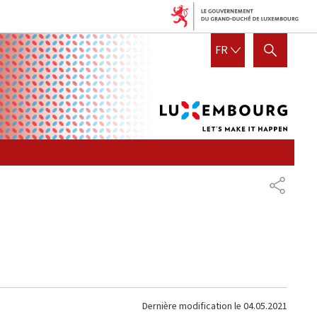
Lux
FRANÇAIS
FR
AFFICHER / MASQUER LA R
let's
mak
it
hap
PARTAG
Dernière modification le
04.05.2021