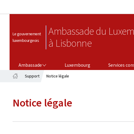
Ambassade du Luxem
Le gouvernement
à Lisbonne
luxembourgeois
AMBASSADE
SERVICES CONSULAIRES
Ambassade
Luxembourg
Services con
Support
Notice légale
Accueil
Notice légale